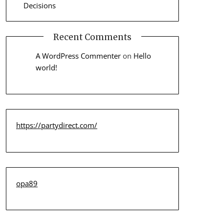
Decisions
Recent Comments
A WordPress Commenter
on
Hello
world!
https://partydirect.com/
opa89