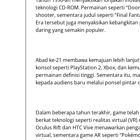
teknologi CD-ROM. Permainan seperti “Doom
shooter, sementara judul seperti “Final Fan
Era tersebut juga menyaksikan kebangkita
daring yang semakin populer.
Abad ke-21 membawa kemajuan lebih lanju
konsol seperti PlayStation 2, Xbox, dan kem
permainan definisi tinggi. Sementara itu,
kepada audiens baru melalui ponsel pintar d
Dalam beberapa tahun terakhir, game tela
berkat teknologi seperti realitas virtual (VR
Oculus Rift dan HTC Vive menawarkan peng
virtual, sementara game AR seperti “Pokémo