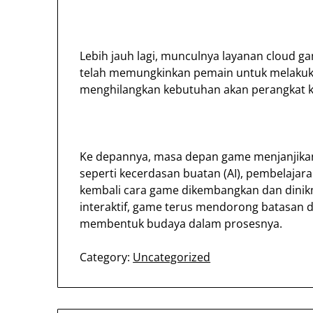
Lebih jauh lagi, munculnya layanan cloud g
telah memungkinkan pemain untuk melakuka
menghilangkan kebutuhan akan perangkat k
Ke depannya, masa depan game menjanjikan 
seperti kecerdasan buatan (AI), pembelaja
kembali cara game dikembangkan dan dinikmat
interaktif, game terus mendorong batasan 
membentuk budaya dalam prosesnya.
Category:
Uncategorized