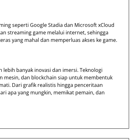
aming seperti Google Stadia dan Microsoft xCloud
n streaming game melalui internet, sehingga
eras yang mahal dan memperluas akses ke game.
lebih banyak inovasi dan imersi. Teknologi
ran mesin, dan blockchain siap untuk membentuk
i. Dari grafik realistis hingga penceritaan
dari apa yang mungkin, memikat pemain, dan